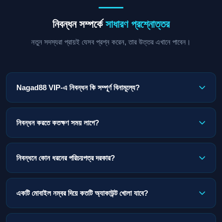
নিবন্ধন সম্পর্কে
সাধারণ প্রশ্নোত্তর
নতুন সদস্যরা প্রায়ই যেসব প্রশ্ন করেন, তার উত্তর এখানে পাবেন।
Nagad88 VIP-এ নিবন্ধন কি সম্পূর্ণ বিনামূল্যে?
হ্যাঁ, Nagad88 VIP-এ নিবন্ধন সম্পূর্ণ বিনামূল্যে। অ্যাকাউন্ট তৈরিতে কোনো ফি
বা চার্জ নেই। আপনি ইচ্ছামতো নিবন্ধন করতে পারবেন এবং যখন ইচ্ছা ডিপোজিট
নিবন্ধন করতে কতক্ষণ সময় লাগে?
করতে পারবেন।
Nagad88 VIP-এ নিবন্ধন প্রক্রিয়া মাত্র ২ থেকে ৩ মিনিটের কাজ। ফর্ম পূরণ,
OTP যাচাই এবং প্রাথমিক সেটআপ মিলিয়ে সর্বোচ্চ ৫ মিনিট লাগতে পারে।
নিবন্ধনে কোন ধরনের পরিচয়পত্র দরকার?
প্রাথমিক নিবন্ধনে শুধু নাম, মোবাইল ও ইমেইল দরকার। তবে বড় উইথড্রলের জন্য
জাতীয় পরিচয়পত্র বা পাসপোর্টের কপি জমা দিতে হতে পারে, যা KYC যাচাইয়ের
একটি মোবাইল নম্বর দিয়ে কতটি অ্যাকাউন্ট খোলা যাবে?
অংশ।
প্রতিটি মোবাইল নম্বর দিয়ে শুধুমাত্র একটি Nagad88 VIP অ্যাকাউন্ট খোলা