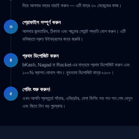
দিয়ে আপনার নম্বর যাচাই করুন — এটি মাত্র ৩০ সেকেন্ডের কাজ।
প্রোফাইল সম্পূর্ণ করুন
৩
আপনার জন্মতারিখ, ঠিকানা এবং পছন্দের পেমেন্ট পদ্ধতি যোগ করুন। এটি
ভবিষ্যতে দ্রুত উইথড্রলের জন্য জরুরি।
প্রথম ডিপোজিট করুন
৪
bKash, Nagad বা Rocket-এর মাধ্যমে প্রথম ডিপোজিট করুন এবং
১০০% স্বাগত বোনাস পান। ন্যূনতম ডিপোজিট মাত্র ৳২০০।
গেমিং শুরু করুন!
৫
এখন আপনি প্রস্তুত! সাঁতার, এভিয়েটর, মেগা ফিশিং সহ শত শত গেম খেলুন
এবং জিতে নিন বড় পুরস্কার।