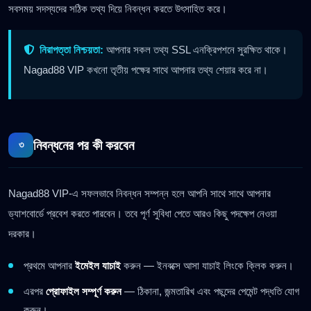
সবসময় সদস্যদের সঠিক তথ্য দিয়ে নিবন্ধন করতে উৎসাহিত করে।
নিরাপত্তা নিশ্চয়তা:
আপনার সকল তথ্য SSL এনক্রিপশনে সুরক্ষিত থাকে।
Nagad88 VIP কখনো তৃতীয় পক্ষের সাথে আপনার তথ্য শেয়ার করে না।
নিবন্ধনের পর কী করবেন
৩
Nagad88 VIP-এ সফলভাবে নিবন্ধন সম্পন্ন হলে আপনি সাথে সাথে আপনার
ড্যাশবোর্ডে প্রবেশ করতে পারবেন। তবে পূর্ণ সুবিধা পেতে আরও কিছু পদক্ষেপ নেওয়া
দরকার।
প্রথমে আপনার
ইমেইল যাচাই
করুন — ইনবক্সে আসা যাচাই লিংকে ক্লিক করুন।
এরপর
প্রোফাইল সম্পূর্ণ করুন
— ঠিকানা, জন্মতারিখ এবং পছন্দের পেমেন্ট পদ্ধতি যোগ
করুন।