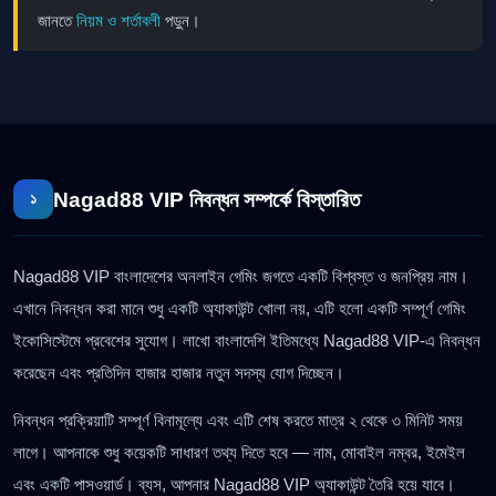
জানতে
নিয়ম ও শর্তাবলী
পড়ুন।
Nagad88 VIP নিবন্ধন সম্পর্কে বিস্তারিত
১
Nagad88 VIP বাংলাদেশের অনলাইন গেমিং জগতে একটি বিশ্বস্ত ও জনপ্রিয় নাম।
এখানে নিবন্ধন করা মানে শুধু একটি অ্যাকাউন্ট খোলা নয়, এটি হলো একটি সম্পূর্ণ গেমিং
ইকোসিস্টেমে প্রবেশের সুযোগ। লাখো বাংলাদেশি ইতিমধ্যে Nagad88 VIP-এ নিবন্ধন
করেছেন এবং প্রতিদিন হাজার হাজার নতুন সদস্য যোগ দিচ্ছেন।
নিবন্ধন প্রক্রিয়াটি সম্পূর্ণ বিনামূল্যে এবং এটি শেষ করতে মাত্র ২ থেকে ৩ মিনিট সময়
লাগে। আপনাকে শুধু কয়েকটি সাধারণ তথ্য দিতে হবে — নাম, মোবাইল নম্বর, ইমেইল
এবং একটি পাসওয়ার্ড। ব্যস, আপনার Nagad88 VIP অ্যাকাউন্ট তৈরি হয়ে যাবে।