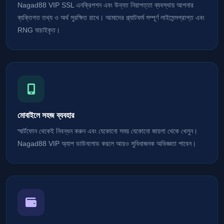
Nagad88 VIP SSL এনক্রিপশন এবং উন্নত নিরাপত্তা ব্যবস্থায় আপনার
ব্যক্তিগত তথ্য ও অর্থ সুরক্ষিত রাখে। আমাদের প্ল্যাটফর্ম সম্পূর্ণ লাইসেন্সপ্রাপ্ত এবং
RNG যাচাইকৃত।
মোবাইলে সহজ ব্যবহার
স্মার্টফোন থেকেই নিবন্ধন করুন এবং যেকোনো সময় যেকোনো জায়গা থেকে খেলুন।
Nagad88 VIP অ্যাপ ডাউনলোড করলে আরও সুবিধাজনক অভিজ্ঞতা পাবেন।