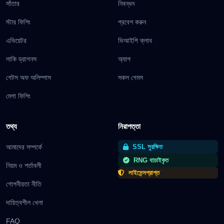
সাঁতার
নিবন্ধন
স্টার ফিশিং
প্রবেশ করুন
এভিয়েটর
ভিআইপি ক্লাব
লাকি ড্রাগনস
অ্যাপ
গেটস অফ অলিম্পাস
সকল গেমস
মেগা ফিশিং
তথ্য
নিরাপত্তা
আমাদের সম্পর্কে
SSL সুরক্ষিত
RNG যাচাইকৃত
নিয়ম ও শর্তাবলী
লাইসেন্সপ্রাপ্ত
গোপনীয়তা নীতি
দায়িত্বশীল খেলা
FAQ