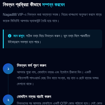
নিবন্ধন প্রক্রিয়া কীভাবে
সম্পন্ন করবেন
Nagad88 VIP-এ নিবন্ধন করা অত্যন্ত সহজ। নিচের ধাপগুলো অনুসরণ করলে মাত্র
কয়েক মিনিটেই আপনার অ্যাকাউন্ট তৈরি হয়ে যাবে।
মনে রাখুন:
সঠিক তথ্য দিয়ে নিবন্ধন করুন। ভুল তথ্য দিলে পরবর্তীতে
উইথড্রলে সমস্যা হতে পারে।
নিবন্ধন ফর্ম পূরণ করুন
১
আপনার পুরো নাম, মোবাইল নম্বর এবং ইমেইল ঠিকানা দিন। একটি
শক্তিশালী পাসওয়ার্ড বেছে নিন যাতে সংখ্যা, বড় হাত ও ছোট হাতের অক্ষর
মেশানো থাকে।
মোবাইল নম্বর যাচাই করুন
২
নিবন্ধনের পর আপনার মোবাইলে একটি OTP কোড পাঠানো হবে। সেই কোড