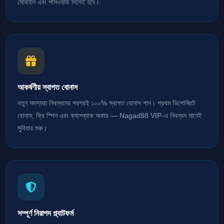
মোবাইল এবং পাসওয়ার্ড দিলেই হবে।
আকর্ষণীয় স্বাগত বোনাস
নতুন সদস্যরা নিবন্ধনের পরপরই ১০০% স্বাগত বোনাস পান। প্রথম ডিপোজিটে
বোনাস, ফ্রি স্পিন এবং ক্যাশব্যাক অফার — Nagad88 VIP-এ নিবন্ধন মানেই
সুবিধার শুরু।
সম্পূর্ণ নিরাপদ প্ল্যাটফর্ম